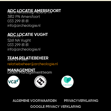
ADC LOCATIE AMERSFOORT
Nijverheidsweg-Noord 114
3812 PN Amersfoort
033 299 81 81
info@archeologie.nl
ADC LOCATIE VUGHT
Maurick 1
5261 NA Vught
033 299 81 81
info@archeologie.nl
TEAM RELATIEBEHEER
033 299 8181
relatiebeheer@archeologie.nl
MANAGEMENT
Leden Managementteam
ALGEMENE VOORWAARDEN
PRIVACYVERKLARING
GOOGLE PRIVACY VERKLARING