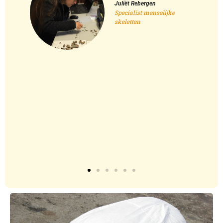
Juliët Rebergen
h
Specialist menselijke
Z
skeletten
b
z