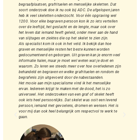
en
begraafplaatsen, grafrituelen en menselijke skeletten. Dat
m
et
soort onderzoek doe ik nu ook bij ADC. De afgelopen jaren
o
C,
heb ik veel skeletten onderzocht. Voor één opgraving wel
e
1200. Voor elke begraven persoon kon ik zo iets vertellen
p
over de leeftijd, het geslacht en de lengte, maar ook over
r
het leven dat iemand heeft geleid, onder meer aan de hand
e
van slijtages en ziektes die op het skelet te zien zijn.
F
Als specialist kom ik ook in het veld. Ik bekijk dan hoe
s
d
graven en menselijke resten het beste kunnen worden
m
gedocumenteerd en geborgen. Uit graven kan je enorm veel
w
informatie halen, maar je moet wel weten wat je doet en
I
waarom. Zo leren we steeds meer over hoe overledenen zijn
a
behandeld en begraven en welke grafrituelen en rondom de
i
begrafenis zijn uitgevoerd door de nabestaanden.
t
en
Het mooie aan mijn specialisme vind ik het menselijke
E
ervan. Iedereen krijgt te maken met de dood, het is zo
v
universeel. Het onderzoeken van een graf of skelet heeft
z
ook iets heel persoonlijks. Dat skelet was ooit een levend
i
persoon, iemand met gevoelens, dromen en wensen. Het is
w
voor mij dan ook heel belangrijk om respectvol te werk te
i
gaan.
v
i
w
I
ro