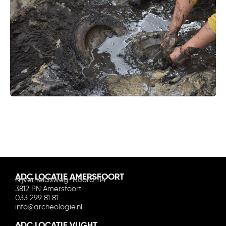
ADC LOCATIE AMERSFOORT
Nijverheidsweg-Noord 114
3812 PN Amersfoort
033 299 81 81
info@archeologie.nl
ADC LOCATIE VUGHT