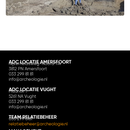
ADC LOCATIE AMERSFOORT
Nijverheidsweg-Noord 114
3812 PN Amersfoort
033 299 81 81
info@archeologie.nl
ADC LOCATIE VUGHT
Maurick 1
5261 NA Vught
033 299 81 81
info@archeologie.nl
TEAM RELATIEBEHEER
033 299 8181
relatiebeheer@archeologie.nl