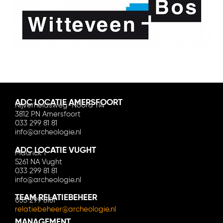
ADC LOCATIE AMERSFOORT
Nijverheidsweg-Noord 114
3812 PN Amersfoort
033 299 81 81
info@archeologie.nl
ADC LOCATIE VUGHT
Maurick 1
5261 NA Vught
033 299 81 81
info@archeologie.nl
TEAM RELATIEBEHEER
033 299 8181
relatiebeheer@archeologie.nl
MANAGEMENT